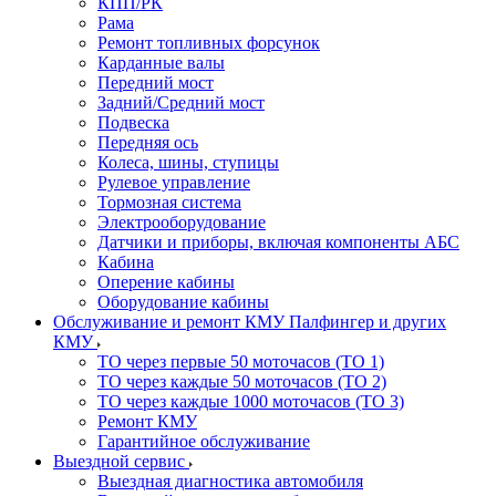
КПП/РК
Рама
Ремонт топливных форсунок
Карданные валы
Передний мост
Задний/Средний мост
Подвеска
Передняя ось
Колеса, шины, ступицы
Рулевое управление
Тормозная система
Электрооборудование
Датчики и приборы, включая компоненты АБС
Кабина
Оперение кабины
Оборудование кабины
Обслуживание и ремонт КМУ Палфингер и других
КМУ
ТО через первые 50 моточасов (ТО 1)
ТО через каждые 50 моточасов (ТО 2)
ТО через каждые 1000 моточасов (ТО 3)
Ремонт КМУ
Гарантийное обслуживание
Выездной сервис
Выездная диагностика автомобиля