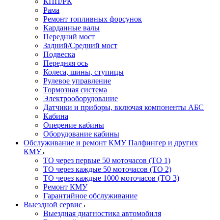
КПП/РК
Рама
Ремонт топливных форсунок
Карданные валы
Передний мост
Задний/Средний мост
Подвеска
Передняя ось
Колеса, шины, ступицы
Рулевое управление
Тормозная система
Электрооборудование
Датчики и приборы, включая компоненты АБС
Кабина
Оперение кабины
Оборудование кабины
Обслуживание и ремонт КМУ Палфингер и других
КМУ
ТО через первые 50 моточасов (ТО 1)
ТО через каждые 50 моточасов (ТО 2)
ТО через каждые 1000 моточасов (ТО 3)
Ремонт КМУ
Гарантийное обслуживание
Выездной сервис
Выездная диагностика автомобиля