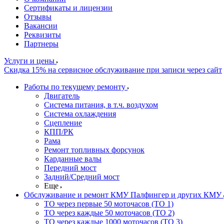
Сертификаты и лицензии
Отзывы
Вакансии
Реквизиты
Партнеры
Услуги и цены
Скидка 15% на сервисное обслуживание при записи через сайт
Работы по текущему ремонту
Двигатель
Система питания, в т.ч. воздухом
Система охлаждения
Сцепление
КПП/РК
Рама
Ремонт топливных форсунок
Карданные валы
Передний мост
Задний/Средний мост
Еще
Обслуживание и ремонт КМУ Палфингер и других КМУ
ТО через первые 50 моточасов (ТО 1)
ТО через каждые 50 моточасов (ТО 2)
ТО через каждые 1000 моточасов (ТО 3)