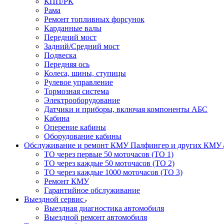
КПП/РК
Рама
Ремонт топливных форсунок
Карданные валы
Передний мост
Задний/Средний мост
Подвеска
Передняя ось
Колеса, шины, ступицы
Рулевое управление
Тормозная система
Электрооборудование
Датчики и приборы, включая компоненты АБС
Кабина
Оперение кабины
Оборудование кабины
Обслуживание и ремонт КМУ Палфингер и других КМУ
ТО через первые 50 моточасов (ТО 1)
ТО через каждые 50 моточасов (ТО 2)
ТО через каждые 1000 моточасов (ТО 3)
Ремонт КМУ
Гарантийное обслуживание
Выездной сервис
Выездная диагностика автомобиля
Выездной ремонт автомобиля