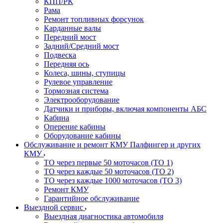
КПП/РК
Рама
Ремонт топливных форсунок
Карданные валы
Передний мост
Задний/Средний мост
Подвеска
Передняя ось
Колеса, шины, ступицы
Рулевое управление
Тормозная система
Электрооборудование
Датчики и приборы, включая компоненты АБС
Кабина
Оперение кабины
Оборудование кабины
Обслуживание и ремонт КМУ Палфингер и других
КМУ
ТО через первые 50 моточасов (ТО 1)
ТО через каждые 50 моточасов (ТО 2)
ТО через каждые 1000 моточасов (ТО 3)
Ремонт КМУ
Гарантийное обслуживание
Выездной сервис
Выездная диагностика автомобиля