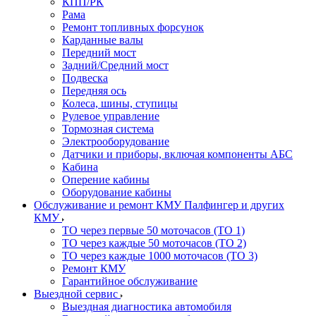
КПП/РК
Рама
Ремонт топливных форсунок
Карданные валы
Передний мост
Задний/Средний мост
Подвеска
Передняя ось
Колеса, шины, ступицы
Рулевое управление
Тормозная система
Электрооборудование
Датчики и приборы, включая компоненты АБС
Кабина
Оперение кабины
Оборудование кабины
Обслуживание и ремонт КМУ Палфингер и других
КМУ
ТО через первые 50 моточасов (ТО 1)
ТО через каждые 50 моточасов (ТО 2)
ТО через каждые 1000 моточасов (ТО 3)
Ремонт КМУ
Гарантийное обслуживание
Выездной сервис
Выездная диагностика автомобиля