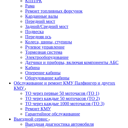
КПП/РК
Рама
Ремонт топливных форсунок
Карданные валы
Передний мост
Задний/Средний мост
Подвеска
Передняя ось
Колеса, шины, ступицы
Рулевое управление
Тормозная система
Электрооборудование
Датчики и приборы, включая компоненты АБС
Кабина
Оперение кабины
Оборудование кабины
Обслуживание и ремонт КМУ Палфингер и других
КМУ
ТО через первые 50 моточасов (ТО 1)
ТО через каждые 50 моточасов (ТО 2)
ТО через каждые 1000 моточасов (ТО 3)
Ремонт КМУ
Гарантийное обслуживание
Выездной сервис
Выездная диагностика автомобиля