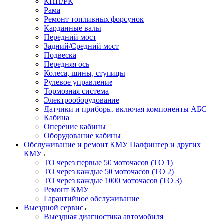
КПП/РК
Рама
Ремонт топливных форсунок
Карданные валы
Передний мост
Задний/Средний мост
Подвеска
Передняя ось
Колеса, шины, ступицы
Рулевое управление
Тормозная система
Электрооборудование
Датчики и приборы, включая компоненты АБС
Кабина
Оперение кабины
Оборудование кабины
Обслуживание и ремонт КМУ Палфингер и других
КМУ
ТО через первые 50 моточасов (ТО 1)
ТО через каждые 50 моточасов (ТО 2)
ТО через каждые 1000 моточасов (ТО 3)
Ремонт КМУ
Гарантийное обслуживание
Выездной сервис
Выездная диагностика автомобиля