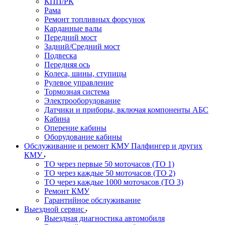
КПП/РК
Рама
Ремонт топливных форсунок
Карданные валы
Передний мост
Задний/Средний мост
Подвеска
Передняя ось
Колеса, шины, ступицы
Рулевое управление
Тормозная система
Электрооборудование
Датчики и приборы, включая компоненты АБС
Кабина
Оперение кабины
Оборудование кабины
Обслуживание и ремонт КМУ Палфингер и других
КМУ
ТО через первые 50 моточасов (ТО 1)
ТО через каждые 50 моточасов (ТО 2)
ТО через каждые 1000 моточасов (ТО 3)
Ремонт КМУ
Гарантийное обслуживание
Выездной сервис
Выездная диагностика автомобиля